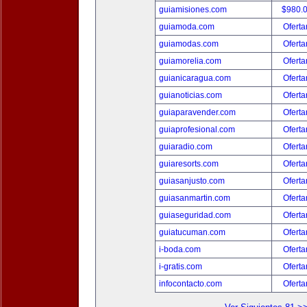
guiamisiones.com
$980.
guiamoda.com
Oferta
guiamodas.com
Oferta
guiamorelia.com
Oferta
guianicaragua.com
Oferta
guianoticias.com
Oferta
guiaparavender.com
Oferta
guiaprofesional.com
Oferta
guiaradio.com
Oferta
guiaresorts.com
Oferta
guiasanjusto.com
Oferta
guiasanmartin.com
Oferta
guiaseguridad.com
Oferta
guiatucuman.com
Oferta
i-boda.com
Oferta
i-gratis.com
Oferta
infocontacto.com
Oferta