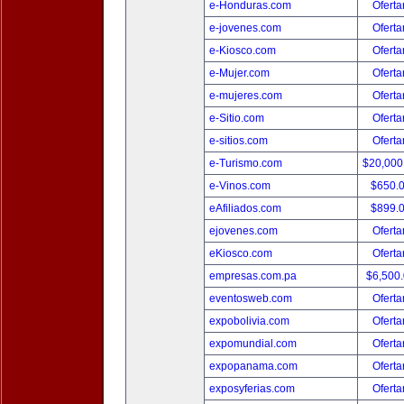
e-Honduras.com
Oferta
e-jovenes.com
Oferta
e-Kiosco.com
Oferta
e-Mujer.com
Oferta
e-mujeres.com
Oferta
e-Sitio.com
Oferta
e-sitios.com
Oferta
e-Turismo.com
$20,000
e-Vinos.com
$650.
eAfiliados.com
$899.
ejovenes.com
Oferta
eKiosco.com
Oferta
empresas.com.pa
$6,500
eventosweb.com
Oferta
expobolivia.com
Oferta
expomundial.com
Oferta
expopanama.com
Oferta
exposyferias.com
Oferta