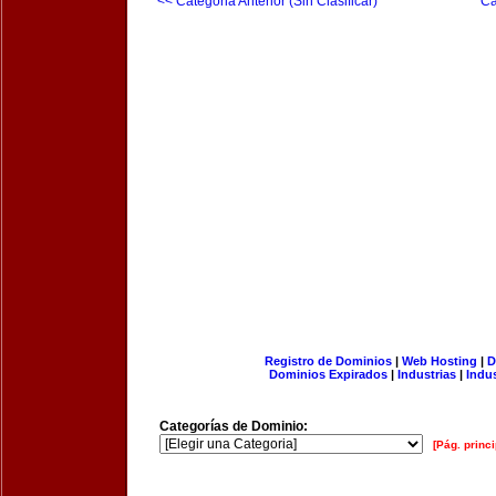
<< Categoria Anterior (Sin Clasificar)
Ca
Registro de Dominios
|
Web Hosting
|
D
Dominios Expirados
|
Industrias
|
Indu
Categorías de Dominio:
[Pág. princi