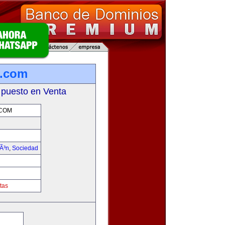
s.com
 puesto en Venta
.COM
iÃ³n
,
Sociedad
tas