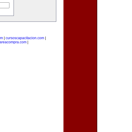
om
|
cursoscapacitacion.com
|
areacompra.com
|