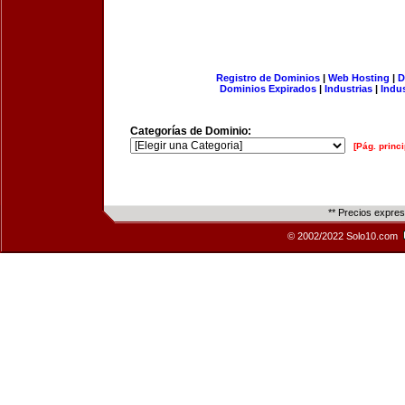
Registro de Dominios
|
Web Hosting
|
D
Dominios Expirados
|
Industrias
|
Indu
Categorías de Dominio:
[Pág. princi
** Precios expre
© 2002/2022 Solo10.com