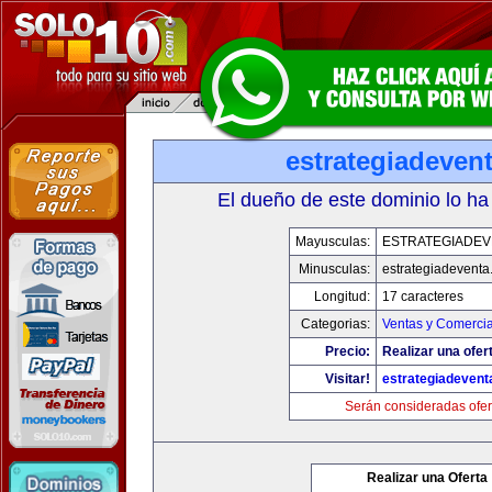
estrategiadeven
El dueño de este dominio lo ha
Mayusculas:
ESTRATEGIADEV
Minusculas:
estrategiadevent
Longitud:
17 caracteres
Categorias:
Ventas y Comercia
Precio:
Realizar una ofer
Visitar!
estrategiadeven
Serán consideradas ofer
Realizar una Oferta