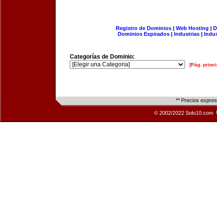
Registro de Dominios
|
Web Hosting
|
D
Dominios Expirados
|
Industrias
|
Indu
Categorías de Dominio:
[Pág. princi
** Precios expre
© 2002/2022 Solo10.com