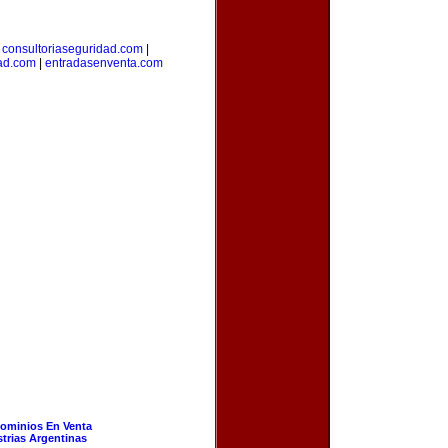
|
consultoriaseguridad.com
|
dad.com
|
entradasenventa.com
ominios En Venta
strias Argentinas