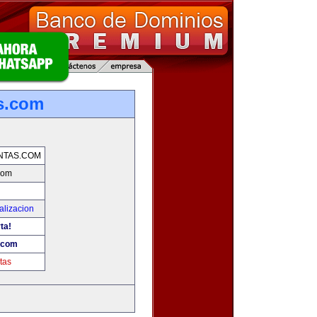
s.com
NTAS.COM
com
alizacion
ta!
.com
tas