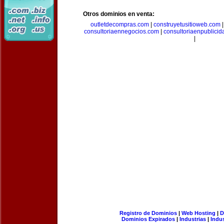
Otros dominios en venta:
outletdecompras.com
|
construyetusitioweb.com
consultoriaennegocios.com
|
consultoriaenpublici
|
Registro de Dominios
|
Web Hosting
|
D
Dominios Expirados
|
Industrias
|
Indu