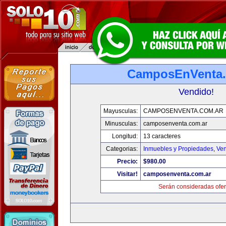
CamposEnVenta.
Vendido!
Mayusculas:
CAMPOSENVENTA.COM.AR
Minusculas:
camposenventa.com.ar
Longitud:
13 caracteres
Categorias:
Inmuebles y Propiedades
,
Ven
Precio:
$980.00
Visitar!
camposenventa.com.ar
Serán consideradas ofer