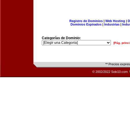
Registro de Dominios
|
Web Hosting
|
D
Dominios Expirados
|
Industrias
|
Indu
Categorías de Dominio:
[Pág. princi
** Precios expre
© 2002/2022 Solo10.com