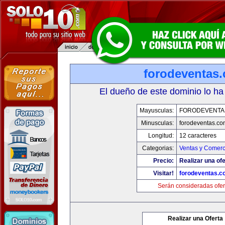
forodeventas
El dueño de este dominio lo ha
Mayusculas:
FORODEVENTA
Minusculas:
forodeventas.co
Longitud:
12 caracteres
Categorias:
Ventas y Comerc
Precio:
Realizar una ofe
Visitar!
forodeventas.c
Serán consideradas ofer
Realizar una Oferta