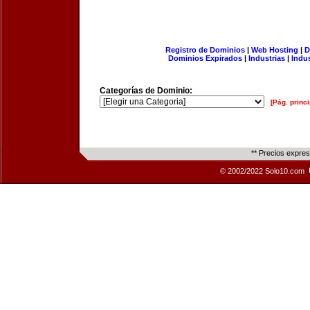
Registro de Dominios
|
Web Hosting
|
D
Dominios Expirados
|
Industrias
|
Indu
Categorías de Dominio:
[Pág. princi
** Precios expre
© 2002/2022 Solo10.com