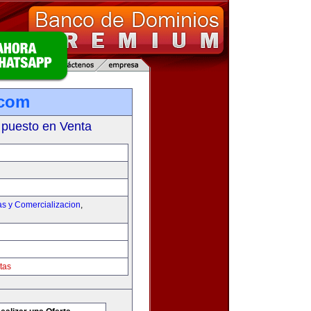
.com
 puesto en Venta
as y Comercializacion
,
tas