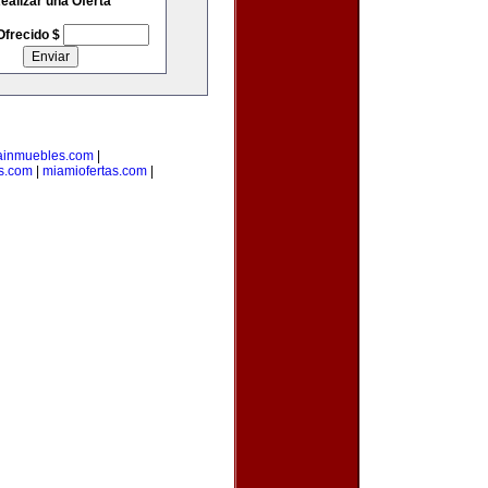
ealizar una Oferta
Ofrecido $
ainmuebles.com
|
s.com
|
miamiofertas.com
|