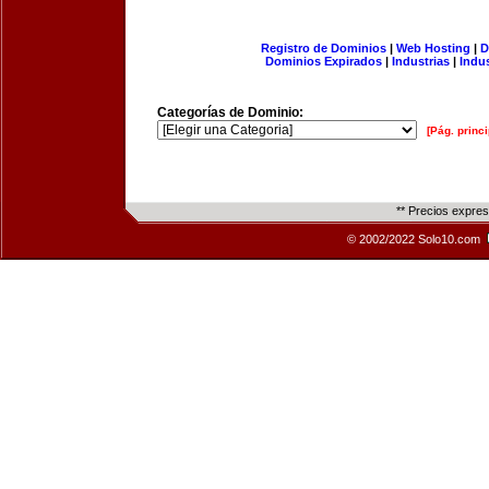
Registro de Dominios
|
Web Hosting
|
D
Dominios Expirados
|
Industrias
|
Indu
Categorías de Dominio:
[Pág. princi
** Precios expre
© 2002/2022 Solo10.com