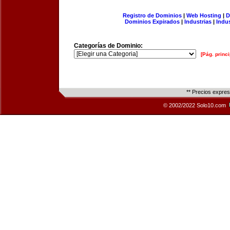
Registro de Dominios
|
Web Hosting
|
D
Dominios Expirados
|
Industrias
|
Indu
Categorías de Dominio:
[Pág. princi
** Precios expre
© 2002/2022 Solo10.com