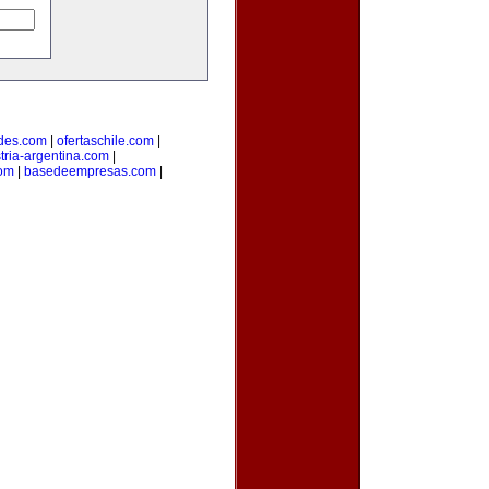
des.com
|
ofertaschile.com
|
tria-argentina.com
|
com
|
basedeempresas.com
|