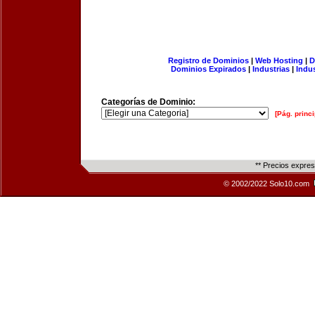
Registro de Dominios
|
Web Hosting
|
D
Dominios Expirados
|
Industrias
|
Indu
Categorías de Dominio:
[Pág. princi
** Precios expre
© 2002/2022 Solo10.com