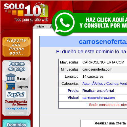
carrosenofert
El dueño de este dominio lo ha
Mayusculas:
CARROSENOFERTA.COM
Minusculas:
carrosenoferta.com
Longitud:
14 caracteres
Categorias:
AutomÃ³viles y Coches
,
Vent
Precio:
Realizar una oferta!
Visitar!
carrosenoferta.com
Serán consideradas ofer
Realizar una Oferta