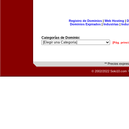
Registro de Dominios
|
Web Hosting
|
D
Dominios Expirados
|
Industrias
|
Indu
Categorías de Dominio:
[Pág. princi
** Precios expre
© 2002/2022 Solo10.com