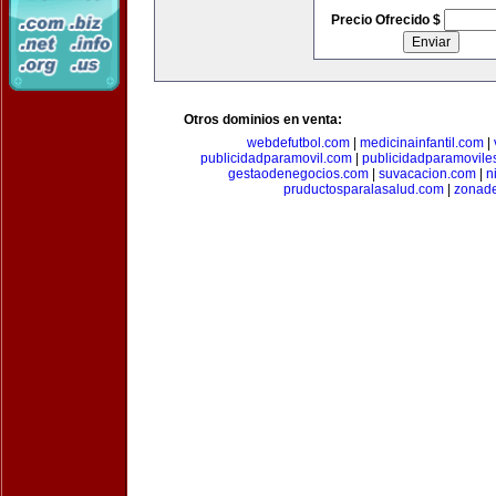
Precio Ofrecido $
Otros dominios en venta:
webdefutbol.com
|
medicinainfantil.com
|
publicidadparamovil.com
|
publicidadparamovile
gestaodenegocios.com
|
suvacacion.com
|
n
pruductosparalasalud.com
|
zonad