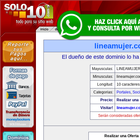
lineamujer.
El dueño de este dominio lo ha
Mayusculas:
LINEAMUJE
Minusculas:
lineamujer.c
Longitud:
10 caracteres
Categorias:
Portales
,
Soc
Precio:
Realizar una 
Visitar!
lineamujer.c
Serán consideradas ofer
Realizar una Oferta