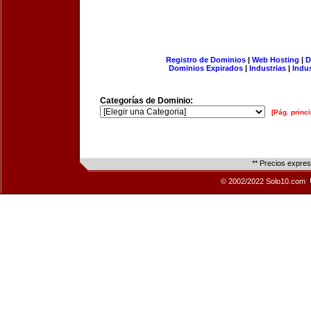
Registro de Dominios
|
Web Hosting
|
D
Dominios Expirados
|
Industrias
|
Indu
Categorías de Dominio:
[Pág. princi
** Precios expre
© 2002/2022 Solo10.com