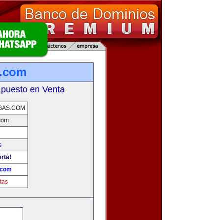
s.com
 puesto en Venta
GAS.COM
com
s
erta!
.com
tas