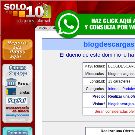
blogdescarga
El dueño de este dominio lo ha
Mayusculas:
BLOGDESCAR
Minusculas:
blogdescargas.
Longitud:
13 caracteres
Categorias:
Internet
,
Portale
Precio:
Realizar una of
Visitar!
blogdescargas
Serán consideradas ofer
Realizar una Oferta