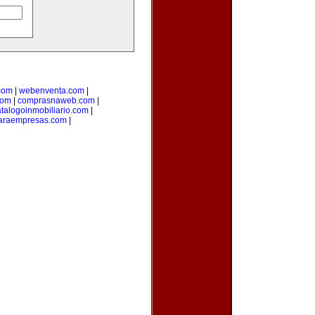
com
|
webenventa.com
|
com
|
comprasnaweb.com
|
talogoinmobiliario.com
|
paraempresas.com
|