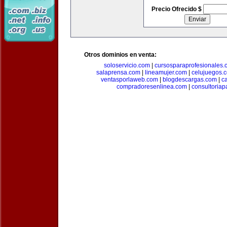
Precio Ofrecido $
Otros dominios en venta:
soloservicio.com
|
cursosparaprofesionales.
salaprensa.com
|
lineamujer.com
|
celujuegos.
ventasporlaweb.com
|
blogdescargas.com
|
ca
compradoresenlinea.com
|
consultoria