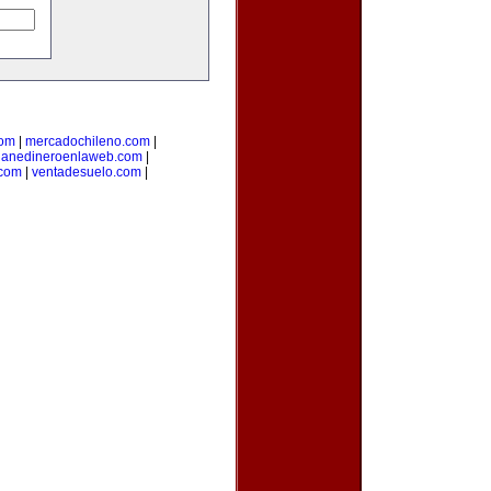
com
|
mercadochileno.com
|
ganedineroenlaweb.com
|
.com
|
ventadesuelo.com
|