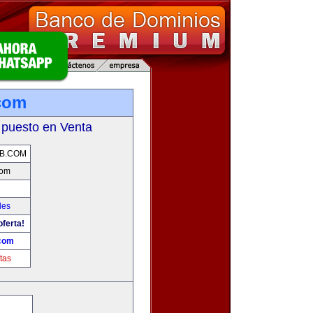
com
 puesto en Venta
B.COM
com
les
oferta!
com
tas