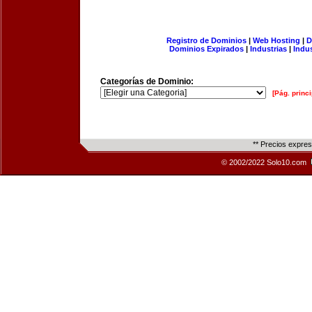
Registro de Dominios
|
Web Hosting
|
D
Dominios Expirados
|
Industrias
|
Indu
Categorías de Dominio:
[Pág. princi
** Precios expre
© 2002/2022 Solo10.com