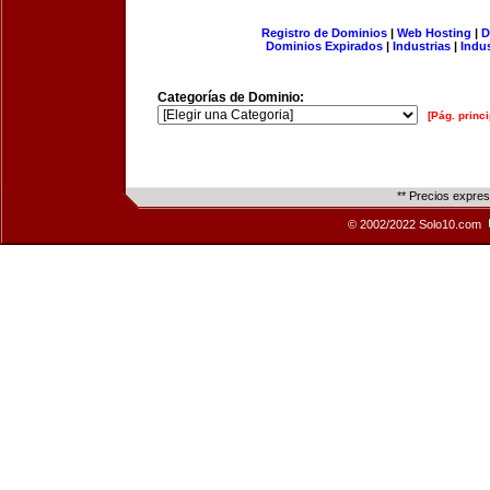
Registro de Dominios
|
Web Hosting
|
D
Dominios Expirados
|
Industrias
|
Indu
Categorías de Dominio:
[Pág. princi
** Precios expre
© 2002/2022 Solo10.com