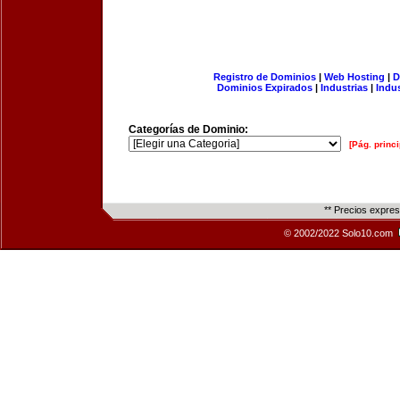
Registro de Dominios
|
Web Hosting
|
D
Dominios Expirados
|
Industrias
|
Indu
Categorías de Dominio:
[Pág. princi
** Precios expre
© 2002/2022 Solo10.com