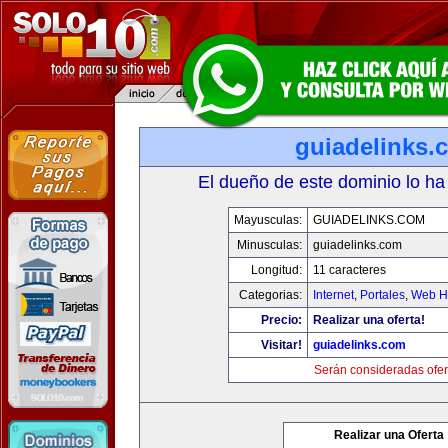
guiadelinks.
El dueño de este dominio lo ha
Mayusculas:
GUIADELINKS.COM
Minusculas:
guiadelinks.com
Longitud:
11 caracteres
Categorias:
Internet
,
Portales
,
Web Ho
Precio:
Realizar una oferta!
Visitar!
guiadelinks.com
Serán consideradas ofer
Realizar una Oferta