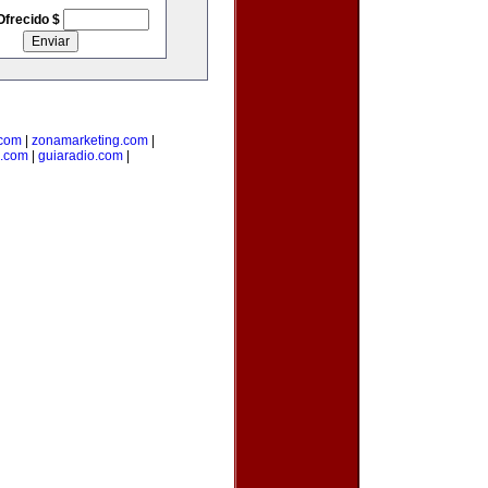
Ofrecido $
.com
|
zonamarketing.com
|
a.com
|
guiaradio.com
|