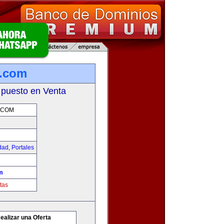
g.com
 puesto en Venta
.COM
idad
,
Portales
m
tas
ealizar una Oferta