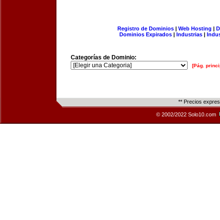
Registro de Dominios
|
Web Hosting
|
D
Dominios Expirados
|
Industrias
|
Indu
Categorías de Dominio:
[Pág. princi
** Precios expre
© 2002/2022 Solo10.com