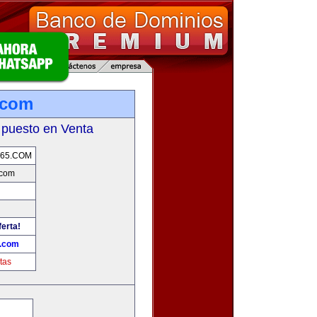
.com
 puesto en Venta
65.COM
.com
ferta!
.com
tas