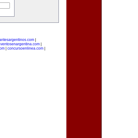
antesargentinos.com
|
ventosenargentina.com
|
com
|
concursoenlinea.com
|