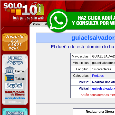
guiaelsalvado
El dueño de este dominio lo ha
Mayusculas:
GUIAELSALVA
Minusculas:
guiaelsalvador.
Longitud:
14 caracteres
Categorias:
Portales
Precio:
Realizar una of
Visitar!
guiaelsalvador
Serán consideradas ofer
Realizar una Oferta