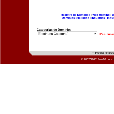
Registro de Dominios
|
Web Hosting
|
D
Dominios Expirados
|
Industrias
|
Indu
Categorías de Dominio:
[Pág. princi
** Precios expre
© 2002/2022 Solo10.com