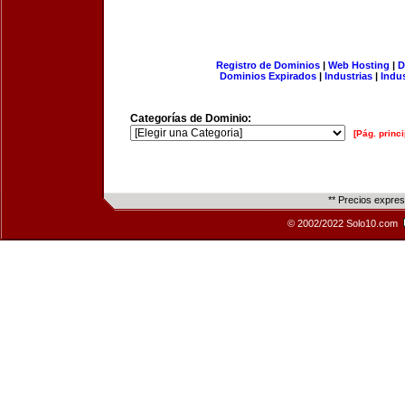
Registro de Dominios
|
Web Hosting
|
D
Dominios Expirados
|
Industrias
|
Indu
Categorías de Dominio:
[Pág. princi
** Precios expre
© 2002/2022 Solo10.com