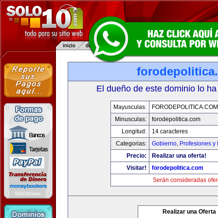
forodepolitic
El dueño de este dominio lo ha
Mayusculas:
FORODEPOLITICA.COM
Minusculas:
forodepolitica.com
Longitud:
14 caracteres
Categorias:
Gobierno
,
Profesiones y
Precio:
Realizar una oferta!
Visitar!
forodepolitica.com
Serán consideradas ofer
Realizar una Oferta