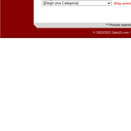
[Pág. princi
** Precios expre
© 2002/2022 Solo10.com