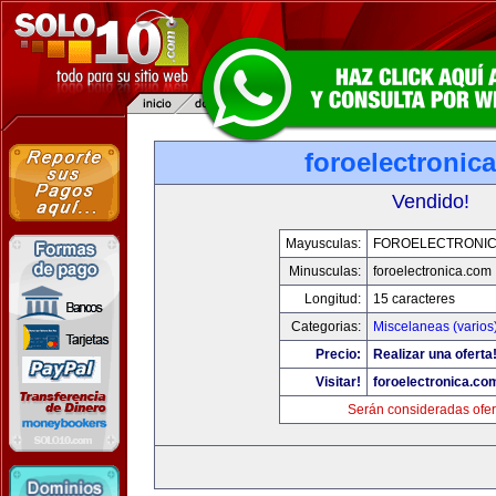
foroelectronic
Vendido!
Mayusculas:
FOROELECTRONIC
Minusculas:
foroelectronica.com
Longitud:
15 caracteres
Categorias:
Miscelaneas (varios
Precio:
Realizar una oferta
Visitar!
foroelectronica.co
Serán consideradas ofer