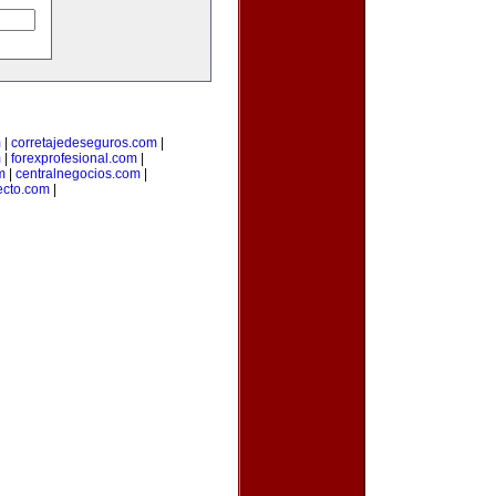
m
|
corretajedeseguros.com
|
m
|
forexprofesional.com
|
m
|
centralnegocios.com
|
recto.com
|