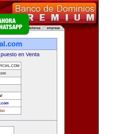
ial.com
 puesto en Venta
RCIAL.COM
.com
a!
l.com
tas