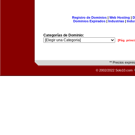
Registro de Dominios
|
Web Hosting
|
D
Dominios Expirados
|
Industrias
|
Indu
Categorías de Dominio:
[Pág. princi
** Precios expre
© 2002/2022 Solo10.com