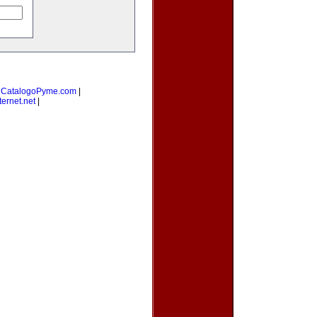
|
CatalogoPyme.com
|
ernet.net
|