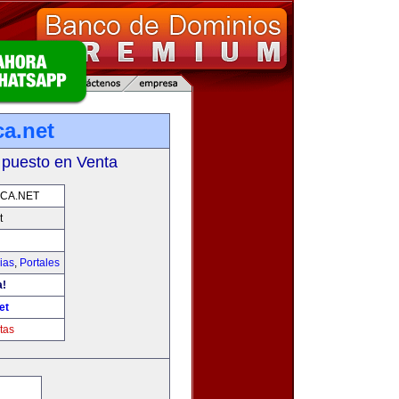
ca.net
 puesto en Venta
CA.NET
t
ias
,
Portales
a!
et
tas