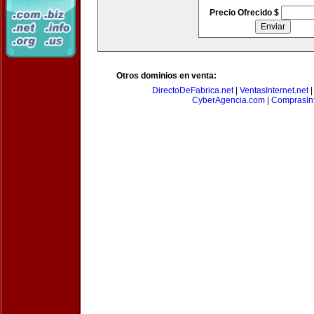
Precio Ofrecido $
Otros dominios en venta:
DirectoDeFabrica.net
|
VentasInternet.net
CyberAgencia.com
|
ComprasInt