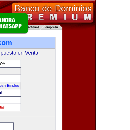
.com
 puesto en Venta
COM
nes y Empleo
a!
tas