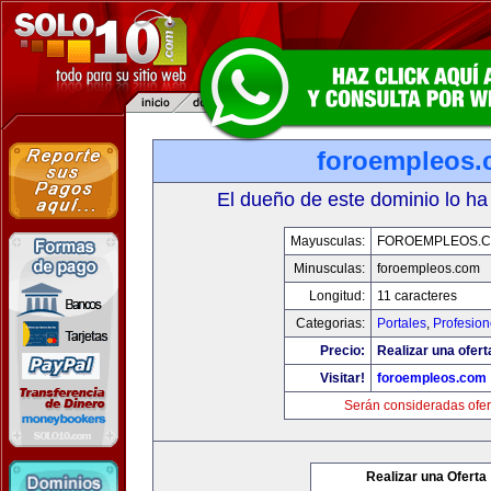
foroempleos
El dueño de este dominio lo ha
Mayusculas:
FOROEMPLEOS.
Minusculas:
foroempleos.com
Longitud:
11 caracteres
Categorias:
Portales
,
Profesio
Precio:
Realizar una ofert
Visitar!
foroempleos.com
Serán consideradas ofer
Realizar una Oferta