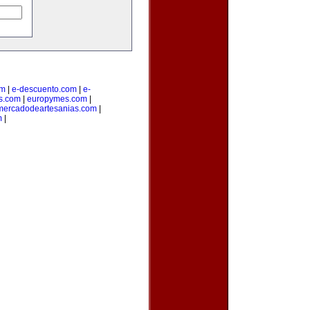
om
|
e-descuento.com
|
e-
os.com
|
europymes.com
|
mercadodeartesanias.com
|
m
|