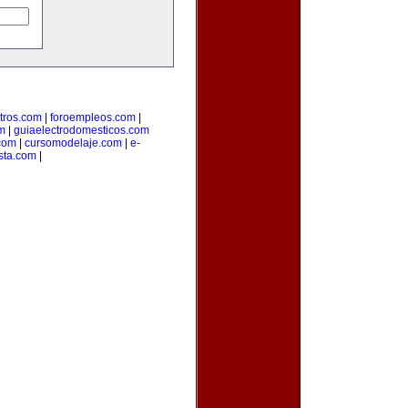
tros.com
|
foroempleos.com
|
m
|
guiaelectrodomesticos.com
.com
|
cursomodelaje.com
|
e-
ista.com
|