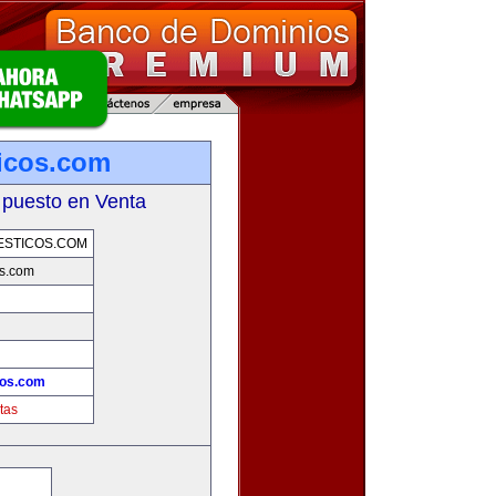
icos.com
 puesto en Venta
ESTICOS.COM
os.com
cos.com
tas