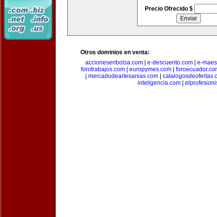
Precio Ofrecido $
Otros dominios en venta:
accionesenbolsa.com
|
e-descuento.com
|
e-maes
forotrabajos.com
|
europymes.com
|
foroecuador.co
|
mercadodeartesanias.com
|
catalogosdeofertas
inteligencia.com
|
elprofesion