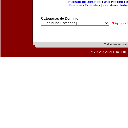
Registro de Dominios
|
Web Hosting
|
D
Dominios Expirados
|
Industrias
|
Indu
Categorías de Dominio:
[Pág. princi
** Precios expre
© 2002/2022 Solo10.com