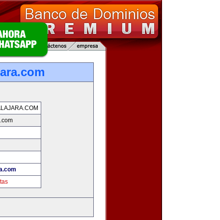
jara.com
LAJARA.COM
a.com
ra.com
tas