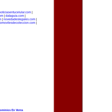
noticiasentucelular.com
|
com
|
dataguia.com
|
m
|
novedadeslegales.com
|
tomovilesdecoleccion.com
|
ominios En Venta