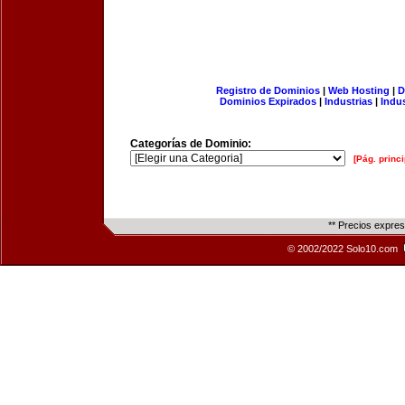
Registro de Dominios
|
Web Hosting
|
D
Dominios Expirados
|
Industrias
|
Indu
Categorías de Dominio:
[Pág. princi
** Precios expre
© 2002/2022 Solo10.com