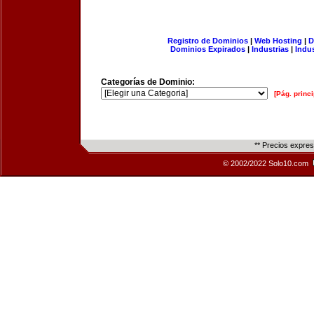
Registro de Dominios
|
Web Hosting
|
D
Dominios Expirados
|
Industrias
|
Indu
Categorías de Dominio:
[Pág. princi
** Precios expre
© 2002/2022 Solo10.com