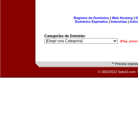
Registro de Dominios
|
Web Hosting
|
D
Dominios Expirados
|
Industrias
|
Indu
Categorías de Dominio:
[Pág. princi
** Precios expre
© 2002/2022 Solo10.com