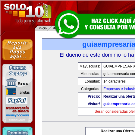
guiaempresari
El dueño de este dominio lo ha
Mayusculas:
GUIAEMPRESARI
Minusculas:
guiaempresaria.c
Longitud:
14 caracteres
Categorias:
Empresas e Industr
Precio:
Realizar una ofert
Visitar!
guiaempresaria.c
Serán consideradas ofer
Realizar una Oferta