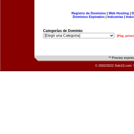
Registro de Dominios
|
Web Hosting
|
D
Dominios Expirados
|
Industrias
|
Indu
Categorías de Dominio:
[Pág. princi
** Precios expre
© 2002/2022 Solo10.com