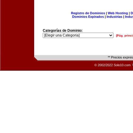
Registro de Dominios
|
Web Hosting
|
D
Dominios Expirados
|
Industrias
|
Indu
Categorías de Dominio:
[Pág. princi
** Precios expre
© 2002/2022 Solo10.com