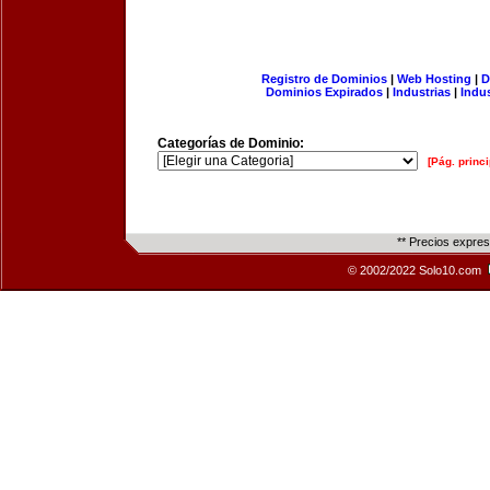
Registro de Dominios
|
Web Hosting
|
D
Dominios Expirados
|
Industrias
|
Indu
Categorías de Dominio:
[Pág. princi
** Precios expre
© 2002/2022 Solo10.com