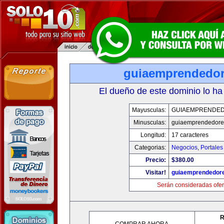
guiaemprendedo
El dueño de este dominio lo ha
Mayusculas:
GUIAEMPRENDE
Minusculas:
guiaemprendedore
Longitud:
17 caracteres
Categorias:
Negocios
,
Portales
Precio:
$380.00
Visitar!
guiaemprendedor
Serán consideradas ofer
R