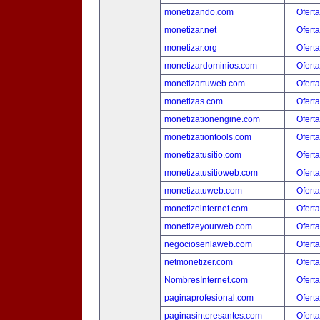
monetizando.com
Oferta
monetizar.net
Oferta
monetizar.org
Oferta
monetizardominios.com
Oferta
monetizartuweb.com
Oferta
monetizas.com
Oferta
monetizationengine.com
Oferta
monetizationtools.com
Oferta
monetizatusitio.com
Oferta
monetizatusitioweb.com
Oferta
monetizatuweb.com
Oferta
monetizeinternet.com
Oferta
monetizeyourweb.com
Oferta
negociosenlaweb.com
Oferta
netmonetizer.com
Oferta
NombresInternet.com
Oferta
paginaprofesional.com
Oferta
paginasinteresantes.com
Oferta