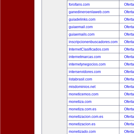
forofans.com
Oferta
ganedineroenlaweb.com
Oferta
guiadelinks.com
Oferta
guiaemail.com
Oferta
guiaemails.com
Oferta
inscripcionenbuscadores.com
Oferta
InternetClasificados.com
Oferta
internetmarcas.com
Oferta
internetynegocios.com
Oferta
interservidores.com
Oferta
listabrasil.com
Oferta
misdominios.net
Oferta
moneticemos.com
Oferta
monetiza.com
Oferta
monetiza.com.es
Oferta
monetizacion.com.es
Oferta
monetizacion.es
Oferta
monetizado.com
Oferta